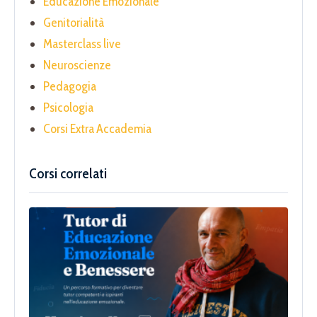
Educazione Emozionale
Genitorialità
Masterclass live
Neuroscienze
Pedagogia
Psicologia
Corsi Extra Accademia
Corsi correlati